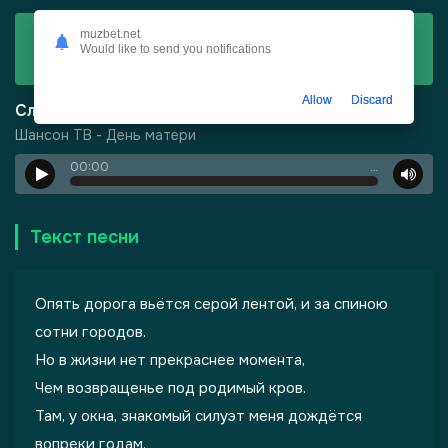
Скачать
muzbet.net
Would like to send you notifications
Шансон ТВ - День матери
Allow
Discard
Слушать
Шансон ТВ - День матери
00:00
…
-
Город Грехов
Текст песни
Опять дорога вьётся серой лентой, и за спиною
сотни городов.
Но в жизни нет прекраснее момента,
Чем возвращенье под родимый кров.
лы одиноких душ
Там, у окна, знакомый силуэт меня дождётся
вопреки годам.