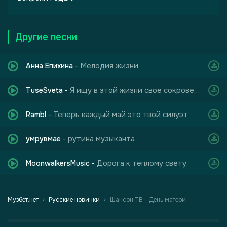
Другие песни
Мелодия жизни
Анна Епихина
-
Я ищу в этой жизни свое сокровенное
TuseSveta
-
Теперь каждый май это твой силуэт
Rambl
-
рутина музыканта
умрувмае
-
Дорога к теплому свету
MoonwalkersMusic
-
Музбет.нет
Русские новинки
Шансон ТВ - День матери