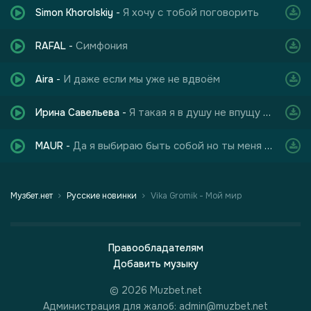
Я хочу с тобой поговорить
Simon Khorolskiy
-
Симфония
RAFAL
-
И даже если мы уже не вдвоём
Aira
-
Я такая я в душу не впущу тоску и грусть
Ирина Савельева
-
Да я выбираю быть собой но ты меня не слышишь
MAUR
-
Музбет.нет
Русские новинки
Vika Gromik - Мой мир
Правообладателям
Добавить музыку
© 2026 Muzbet.net
Администрация для жалоб: admin@muzbet.net