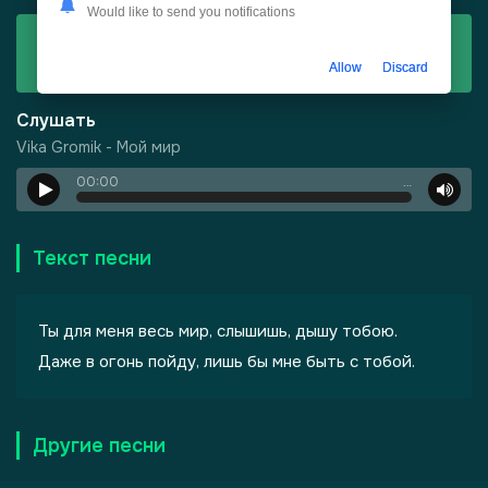
Would like to send you notifications
Скачать
Vika Gromik - Мой мир
Allow
Discard
Слушать
Vika Gromik - Мой мир
00:00
…
-
Город Грехов
Текст песни
Ты для меня весь мир, слышишь, дышу тобою.
Даже в огонь пойду, лишь бы мне быть с тобой.
лы одиноких душ
Другие песни