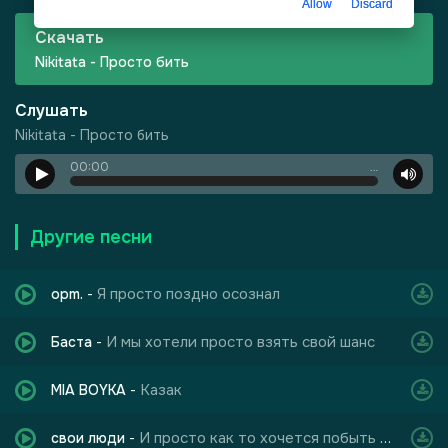
Allow
Discard
Скачать
Nikitata - Просто бить
Слушать
Nikitata - Просто бить
00:00
…
-
Харизма
Другие песни
Я просто поздно осознал
opm.
-
И мы хотели просто взять свой шанс
Баста
-
Казак
MIA BOYKA
-
И просто как то хочется побыть с тишиной
свои люди
-