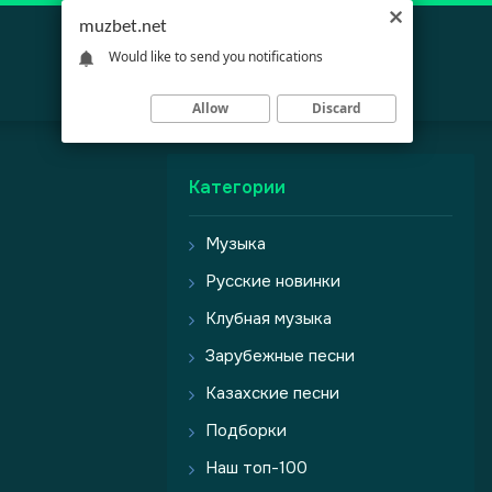
muzbet.net
Would like to send you notifications
Allow
Discard
Категории
Музыка
Русские новинки
Клубная музыка
Зарубежные песни
Казахские песни
Подборки
Наш топ-100