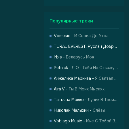
Популярные треки
Vpmusic
-
И Снова До Утра
TURAL EVEREST, Руслан Добрый
-
Ха
-
Харизма
Irbis
-
Беларусь Моя
Putnick
-
Я От Тебя Не Откажусь
Анжелика Маркиза
-
Я Святая Женщина
Aira V
-
Ты В Моих Мыслях
Татьяна Мокко
-
Лучик В Твоих Глазах
Николай Малыхин
-
Слёзы
Voblago Music
-
Мне С Тобой Все По Барабану