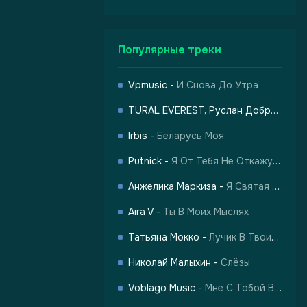
Популярные треки
Vpmusic
-
И Снова До Утра
TURAL EVEREST, Руслан Добрый
-
Ха
-
Харизма
Irbis
-
Беларусь Моя
Putnick
-
Я От Тебя Не Откажусь
Анжелика Маркиза
-
Я Святая Женщина
Aira V
-
Ты В Моих Мыслях
Татьяна Мокко
-
Лучик В Твоих Глазах
Николай Малыхин
-
Слёзы
Voblago Music
-
Мне С Тобой Все По Барабану