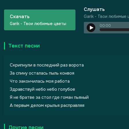
Слушать
Скачать
Garik - Твои любимые
Garik - Твои любимые цветы
00:00
Текст песни
ризма
Скрипнули в последний раз ворота
За спину осталась пыль конвоя
Что закончилась моя работа
Здравствуй небо небо голубое
Я не братве за стол где гоман пьяный
А первым делом крылья расправляя
Другие песни