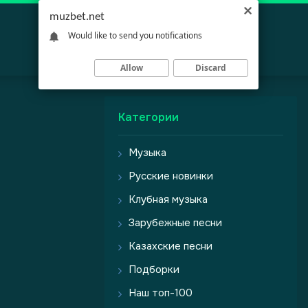
muzbet.net
Would like to send you notifications
Allow
Discard
Категории
Музыка
Русские новинки
Клубная музыка
Зарубежные песни
Казахские песни
Подборки
Наш топ-100