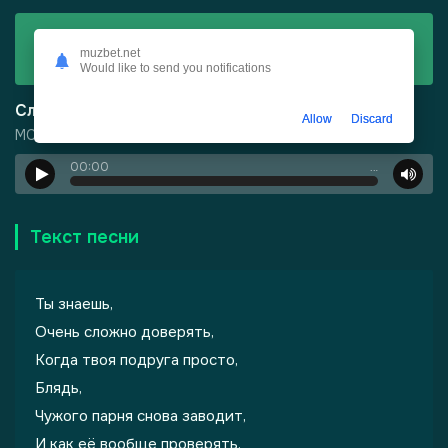
Скачать
muzbet.net
МС Дымка - Не ври
Would like to send you notifications
Слушать
Allow
Discard
МС Дымка - Не ври
00:00
…
-
Город Грехов
Текст песни
Ты знаешь,
Очень сложно доверять,
Когда твоя подруга просто,
Блядь,
лы одиноких душ
Чужого парня снова заводит,
И как её вообще проверять.