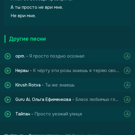
А ты просто не ври мне,
Не ври мне,
Другие песни
Я просто поздно осознал
opm.
-
К чёрту эти розы знаешь я теряю свободу когда теряю тебя
Нервы
-
Ты же знаешь
Kirush Rotva
-
Блеск любимых глаз
Guru Ai, Ольга Ефименкова
-
Просто уезжай улице
Тайпан
-