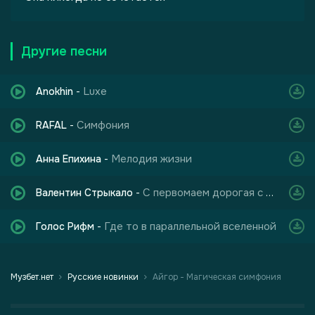
Другие песни
Luxe
Anokhin
-
Симфония
RAFAL
-
Мелодия жизни
Анна Епихина
-
С первомаем дорогая с этим ясным весенним днём
Валентин Стрыкало
-
Где то в параллельной вселенной
Голос Рифм
-
Музбет.нет
Русские новинки
Айгор - Магическая симфония