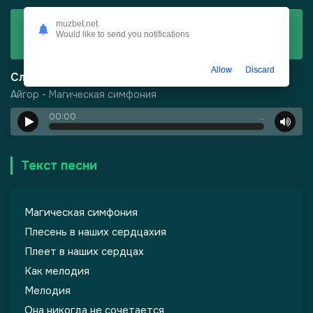
Скачать
muzbet.net
Would like to send you notifications
Айгор - Магическая симфония
Allow
Discard
Слушать
Айгор - Магическая симфония
00:00
…
то Кавказ
Текст песни
Магическая симфония
Плесень в наших сердцахия
Плеет в наших сердцах
Как мелодия
Мелодия
Она никогда не сочетается