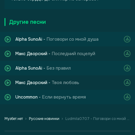
Другие песни
Поговори со мной душа
Alpha SunoAi
-
Последний поцелуй
Макс Дворский
-
Без правил
Alpha SunoAi
-
Твоя любовь
Макс Дворский
-
Если вернуть время
Uncommon
-
Музбет.нет
Русские новинки
Ludmila0707 - Поговори со мной душа