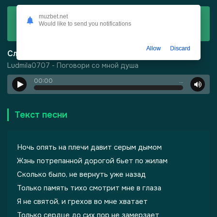
Скачать
muzbet.net
Would like to send you notifications
Ludmila0707 - Поговори со мной душа
Allow
Discard
Слушать
Ludmila0707 - Поговори со мной душа
00:00
…
-
Харизма
Текст песни
Ночь опять на плечи давит серым дымом
Жзнь потрепанной дорогой бьет по жилам
Сколько было, не вернуть уже назад
Только память тихо смотрит мне в глаза
Я не святой, и грехов во мне хватает
Только сердце до сих пор не замерзает