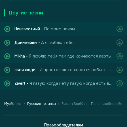
Другие песни
По моим венам
Неизвестный
-
А я люблю тебя
Дримвейвм
-
Я люблю тебя там где кончаются карты
Mikha
-
И просто как то хочется побыть с тишиной
свои люди
-
Я газую когда нету газую когда есть всё
Zivert
-
Музбет.нет
Русские новинки
Ruslan SoulKiss - Папа я люблю тебя
Правообладателям