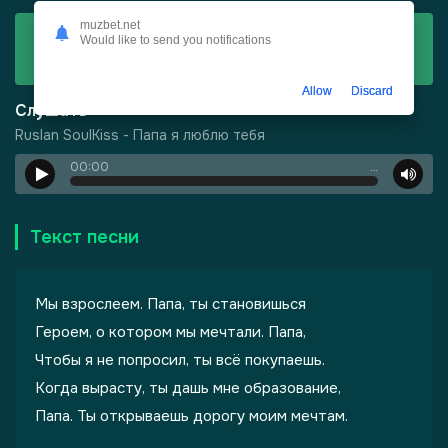
muzbet.net
Скачать
Would like to send you notifications
Ruslan SoulKiss - Папа я люблю тебя
Allow
Discard
Слушать
Ruslan SoulKiss - Папа я люблю тебя
00:00
…
Текст песни
Мы взрослеем. Папа, ты становишься
Героем, о котором мы мечтали. Папа,
Чтобы я не попросил, ты всё покупаешь.
-
Шепот, робкое дыхание
Когда вырасту, ты дашь мне образование,
Папа. Ты открываешь дорогу моим мечтам.