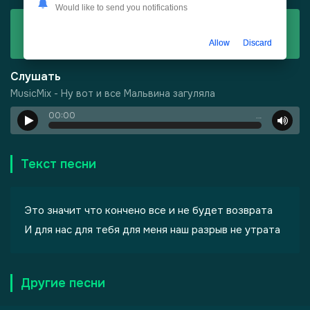
Would like to send you notifications
Скачать
MusicMix - Ну вот и все Мальвина загуляла
Allow
Discard
Слушать
MusicMix - Ну вот и все Мальвина загуляла
00:00
…
Текст песни
Это значит что кончено все и не будет возврата
И для нас для тебя для меня наш разрыв не утрата
-
Шепот, робкое дыхание
Другие песни