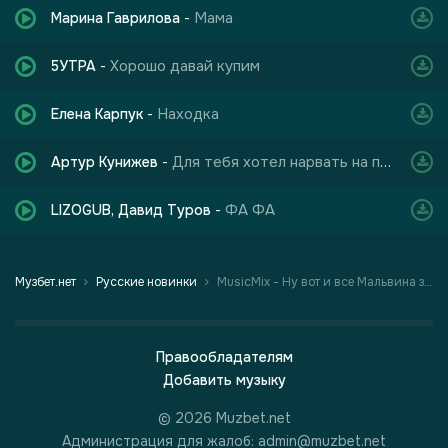
Мама
Марина Гаврилова
-
Хорошо давай купим
5УТРА
-
Находка
Елена Карпук
-
Для тебя хотел нарвать на поляне я букет
Артур Кунижев
-
ФА ФА
LIZOGUB, Давид Туров
-
Музбет.нет
Русские новинки
MusicMix - Ну вот и все Мальвина загуляла
Правообладателям
Добавить музыку
© 2026 Muzbet.net
Администрация для жалоб: admin@muzbet.net