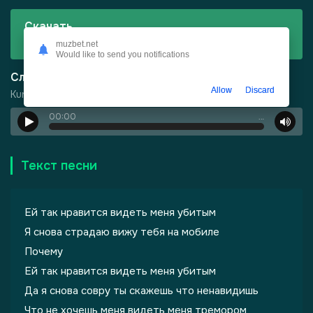
Скачать
Kurokov - Это не так
muzbet.net
Would like to send you notifications
Слушать
Allow
Discard
Kurokov - Это не так
00:00
…
Текст песни
Ей так нравится видеть меня убитым
Я снова страдаю вижу тебя на мобиле
Почему
Ей так нравится видеть меня убитым
Да я снова совру ты скажешь что ненавидишь
Что не хочешь меня видеть меня тремором