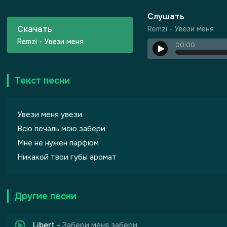
Слушать
Скачать
Remzi - Увези меня
Remzi - Увези меня
00:00
Текст песни
 Грехов
Увези меня увези
Всю печаль мою забери
Мне не нужен парфюм
Никакой твои губы аромат
Другие песни
Libert
-
Забери меня забери