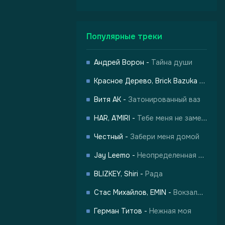
Популярные треки
Андрей Ворон
-
Тайна души
Красное Дерево, Brick Bazuka
-
Город
-
Город Грехов
Витя АК
-
Затонированный ваз
HAR, A’MIRI
-
Тебе меня не заменить
Честный
-
Забери меня домой
Jay Leemo
-
Неопределенная любовь
BLIZKEY, Shiri
-
Рада
Стас Михайлов, EMIN
-
Вокзалы одиноких душ
лы одиноких душ
Герман Титов
-
Нежная моя