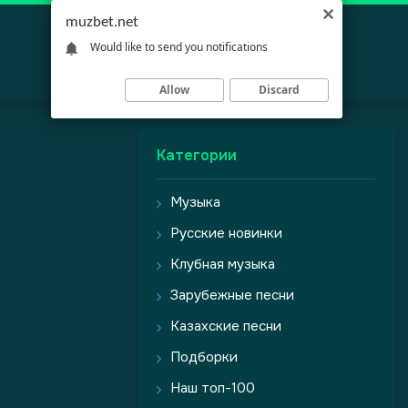
muzbet.net
Would like to send you notifications
Allow
Discard
Категории
Музыка
Русские новинки
Клубная музыка
Зарубежные песни
Казахские песни
Подборки
Наш топ-100