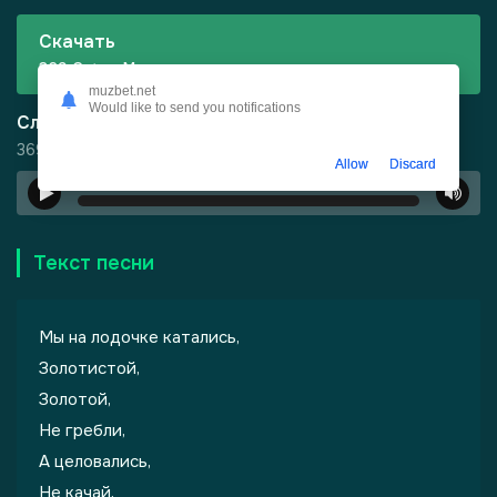
Скачать
369 Cats - Мы на лодочке катались
muzbet.net
Would like to send you notifications
Слушать
369 Cats - Мы на лодочке катались
Allow
Discard
00:00
…
Текст песни
Мы на лодочке катались,
Золотистой,
Золотой,
Не гребли,
А целовались,
Не качай,