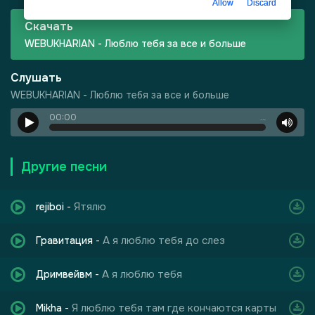
Allow
Discard
Скачать
WEBUKHARIAN - Люблю тебя за все и больше
Слушать
WEBUKHARIAN - Люблю тебя за все и больше
00:00
…
то Кавказ
Другие песни
Ятялю
rejiboi
-
А я люблю тебя до слез
Гравитация
-
А я люблю тебя
Дримвейвм
-
Я люблю тебя там где кончаются карты
Mikha
-