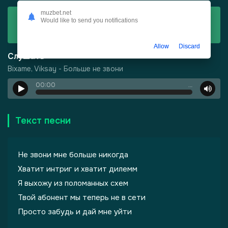
muzbet.net
Скачать
Would like to send you notifications
Bixame, Viksay - Больше не звони
Allow
Discard
Слушать
Bixame, Viksay - Больше не звони
00:00
…
Текст песни
Не звони мне больше никогда
Хватит интриг и хватит дилемм
Я выхожу из поломанных схем
-
Шепот, робкое дыхание
Твой абонент мы теперь не в сети
Просто забудь и дай мне уйти