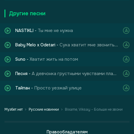
Другие песни
Ты мне не нужна
NASTIKLI
-
Сука хватит мне звонить я не подниму телефон
Baby Melo x Odetari
-
Хватит жить на потом
Suno
-
А девчонка грустными чувствами плакала
Песня
-
Просто уезжай улице
Тайпан
-
Музбет.нет
Русские новинки
Bixame, Viksay - Больше не звони
Правообладателям