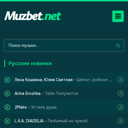
Русские новинки
Шепот, робкое дыхание
Лена Кошкина, Юлия Светлая
-
Тебя Получится
Arina Eroshka
-
Устала душа
2Maks
-
Любимый но чужой
L.K.A, DIADELIA
-