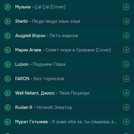
Çal Çal (Cover)
Музыка
-
Люди люди злые злые
Sherbi
-
Лето жаркое
Андрей Ворон
-
Сияет море в Ереване (Cover)
Марик Агаев
-
Подними Глаза
Luzion
-
то Кавказ
Без тормозов
FARON
-
Твои Поцелуи
Well Neliant, Джиос
-
Ночной Экватор
Ruslan R
-
Я знаю оба за, ты слышишь эти голоса
Мурат Готыжев
-