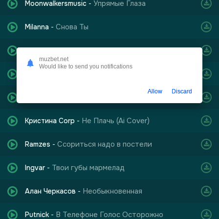
Упрямые Глаза
Moonwalkersmusic
-
Снова Ты
Milanna
-
Я подарю тебе рассветы
SFA
-
muzbet.net
Would like to send you notifications
Это ли любовь Лейла
Taison Hugo
-
Allow
Discard
В день святой, когда молитва
Лариса
-
Не Плачь (Ai Cover)
Кристина Corp
-
Ссориться надо в постели
Ramzes
-
Твои губы мармелад
Ingvar
-
Необыкновенная
Алан Черкасов
-
В Телефоне Голос Осторожно
Putnick
-