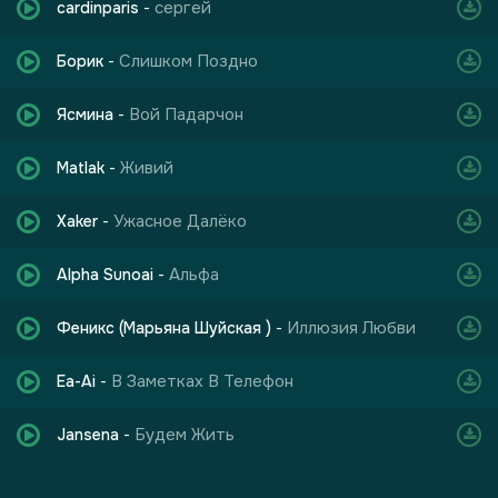
сергей
cardinparis
-
Слишком Поздно
Борик
-
Вой Падарчон
Ясмина
-
Живий
Matlak
-
Ужасное Далёко
Xaker
-
Альфа
Alpha Sunoai
-
Иллюзия Любви
Феникс (Марьяна Шуйская )
-
В Заметках В Телефон
Ea-Ai
-
Будем Жить
Jansena
-