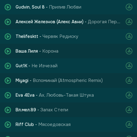
Прилив Любви
Gudvin, Soul 8
-
Дорогая Передача
Алексей Железнов (Алекс Авни)
-
Червяк Редиску
Thelifesktt
-
Корона
Ваша Лиля
-
Не Изчезай
Gut1K
-
Вспоминай (Atmospheric Remix)
Miyagi
-
Ах, Любовь-Такая Штука
Eva 4Eva
-
Запах Степи
Вл.мел.89
-
Мясоедовская
Riff Club
-