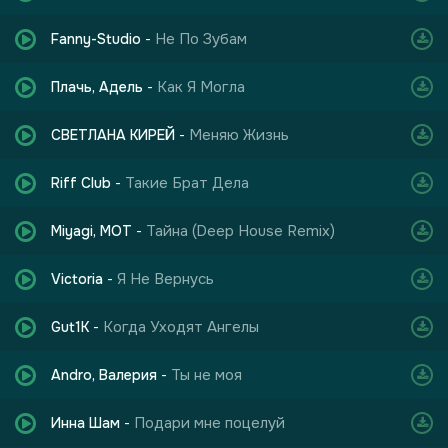
Не По Зубам
Fanny-Studio
-
Как Я Могла
Плачь, Адель
-
Меняю Жизнь
СВЕТЛАНА КИРЕЙ
-
Такие Брат Дела
Riff Club
-
Тайна (Deep House Remix)
Miyagi, МОТ
-
Я Не Вернусь
Victoria
-
Когда Уходят Ангелы
Gut1K
-
Ты не моя
Andro, Валерия
-
Подари мне поцелуй
Инна Шам
-