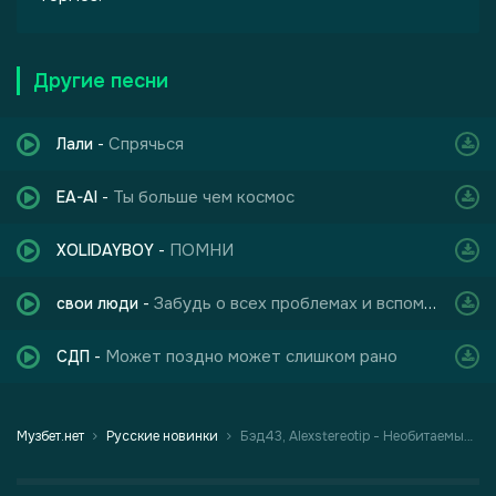
Другие песни
Спрячься
Лали
-
Ты больше чем космос
EA-AI
-
ПОМНИ
XOLIDAYBOY
-
Забудь о всех проблемах и вспомни хотя бы на мгновенья
свои люди
-
Может поздно может слишком рано
СДП
-
Музбет.нет
Русские новинки
Бэд43, Alexstereotip - Необитаемый остров