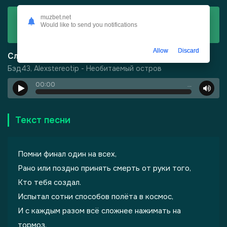
Скачать
muzbet.net
Would like to send you notifications
Бэд43, Alexstereotip - Необитаемый остров
Allow
Discard
Слушать
Бэд43, Alexstereotip - Необитаемый остров
00:00
…
Текст песни
Помни финал один на всех,
Рано или поздно принять смерть от руки того,
Кто тебя создал.
-
Шепот, робкое дыхание
Испытал сотни способов полёта в космос,
И с каждым разом всё сложнее нажимать на
тормоз.