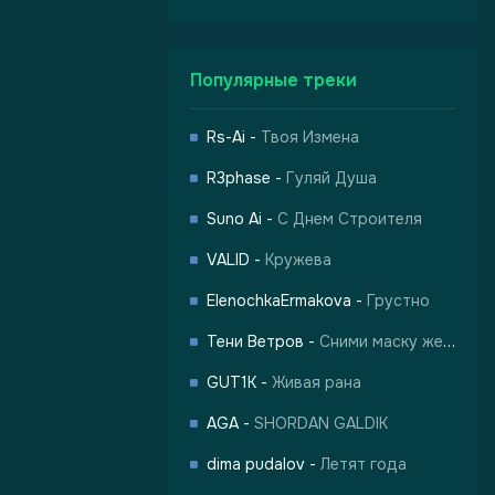
Популярные треки
Rs-Ai
-
Твоя Измена
R3phase
-
Гуляй Душа
Suno Ai
-
С Днем Строителя
VALID
-
Кружева
ElenochkaErmakova
-
Грустно
Тени Ветров
-
Сними маску жертвы
GUT1K
-
Живая рана
AGA
-
SHORDAN GALDIK
dima pudalov
-
Летят года