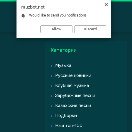
muzbet.net
Would like to send you notifications
Allow
Discard
Категории
Музыка
Русские новинки
Клубная музыка
Зарубежные песни
Казахские песни
Подборки
Наш топ-100