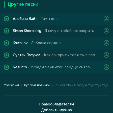
Другие песни
Там, где я
Альбина Вайт
-
Я хочу с тобой поговорить
Simon Khorolskiy
-
Забрала сердце
Krutakov
-
Как покорить тебя ты в сердце угнала
Султан Лагучев
-
Укради меня чтоб сердце сияло
Nesunts
-
Музбет.нет
Русские новинки
R.Riccardo - А сердце стук стук стук
Правообладателям
Добавить музыку