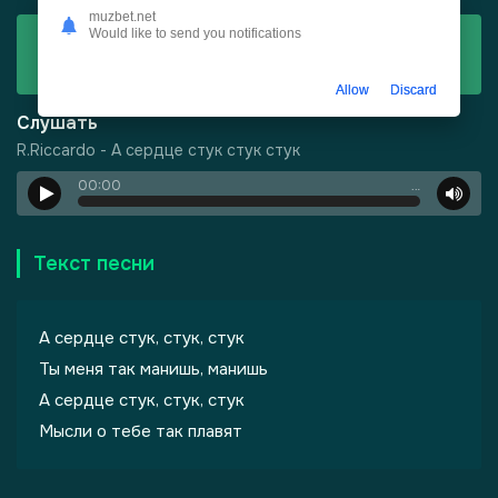
muzbet.net
Would like to send you notifications
Скачать
R.Riccardo - А сердце стук стук стук
Allow
Discard
Слушать
R.Riccardo - А сердце стук стук стук
00:00
…
-
Харизма
Текст песни
А сердце стук, стук, стук
Ты меня так манишь, манишь
А сердце стук, стук, стук
Мысли о тебе так плавят