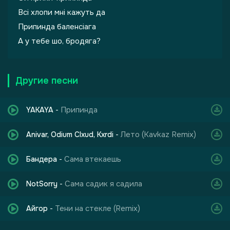
Всі хлопи мні кажуть да
Припинда баленсіага
А у тебе шо, бродяга?
Другие песни
Припинда
YAKAYA
-
Лето (Kavkaz Remix)
Anivar, Odium Clxud, Kxrdi
-
Сама втекаешь
Бандера
-
Сама садик я садила
NotSorry
-
Тени на стекле (Remix)
Айгор
-