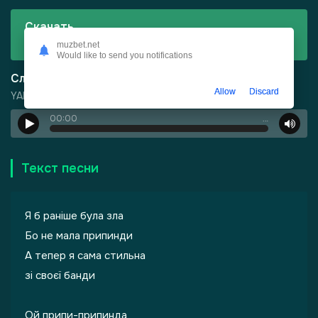
Скачать
YAKAYA - ПРИПИНДА (BID0NCI0N Remix)
muzbet.net
Would like to send you notifications
Слушать
Allow
Discard
YAKAYA - ПРИПИНДА (BID0NCI0N Remix)
00:00
…
-
Харизма
Текст песни
Я б раніше була зла
Бо не мала припинди
А тепер я сама стильна
зі своєї банди
Ой припи-припинда