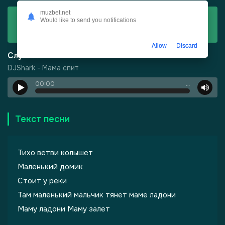
muzbet.net
Скачать
Would like to send you notifications
DJShark - Мама спит
Allow
Discard
Слушать
DJShark - Мама спит
00:00
…
Текст песни
Тихо ветви колышет
Маленький домик
Стоит у реки
Там маленький мальчик тянет маме ладони
Маму ладони Маму залет