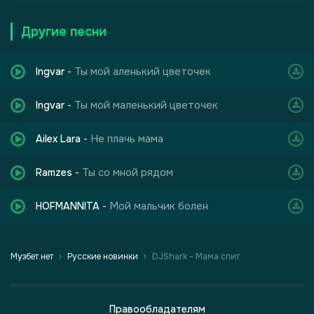
Другие песни
Ты мой аленький цветочек
Ingvar
-
Ты мой маленький цветочек
Ingvar
-
Не плачь мама
Ailex Lara
-
Ты со мной рядом
Ramzes
-
Мой мальчик болен
HOFMANNITA
-
Музбет.нет
Русские новинки
DJShark - Мама спит
Правообладателям