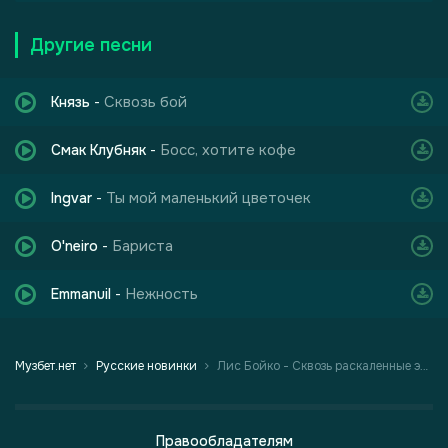
Другие песни
Сквозь бой
Князь
-
Босс, хотите кофе
Смак Клубняк
-
Ты мой маленький цветочек
Ingvar
-
Бариста
O'neiro
-
Нежность
Emmanuil
-
Музбет.нет
Русские новинки
Лис Бойко - Сквозь раскаленные экраны
Правообладателям