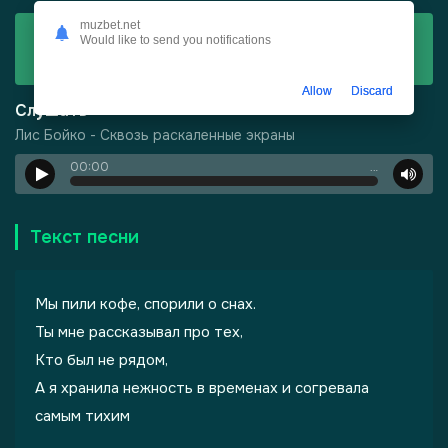
muzbet.net
Скачать
Would like to send you notifications
Лис Бойко - Сквозь раскаленные экраны
Allow
Discard
Слушать
Лис Бойко - Сквозь раскаленные экраны
00:00
…
-
Город Грехов
Текст песни
Мы пили кофе, спорили о снах.
Ты мне рассказывал про тех,
Кто был не рядом,
А я хранила нежность в временах и согревала
лы одиноких душ
самым тихим