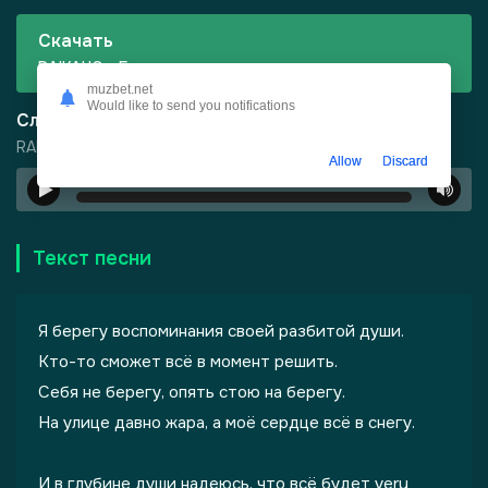
Скачать
RAIKAHO - Березы
muzbet.net
Would like to send you notifications
Слушать
RAIKAHO - Березы
Allow
Discard
00:00
…
-
Город Грехов
Текст песни
Я берегу воспоминания своей разбитой души.
Кто-то сможет всё в момент решить.
Себя не берегу, опять стою на берегу.
На улице давно жара, а моё сердце всё в снегу.
лы одиноких душ
И в глубине души надеюсь, что всё будет very