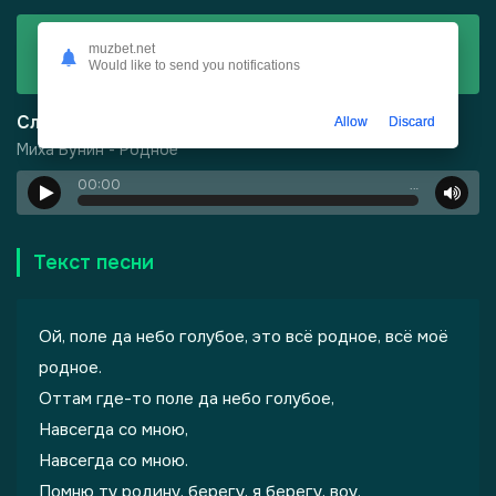
Скачать
muzbet.net
Would like to send you notifications
Миха Бунин - Родное
Слушать
Allow
Discard
Миха Бунин - Родное
00:00
…
Текст песни
Ой, поле да небо голубое, это всё родное, всё моё
родное.
Оттам где-то поле да небо голубое,
Навсегда со мною,
Навсегда со мною.
Помню ту родину, берегу, я берегу, воу.