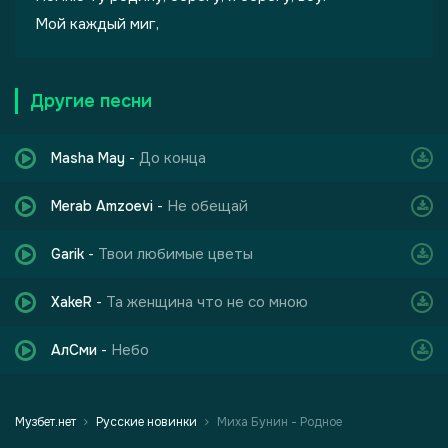
Мой каждый миг,
Другие песни
До конца
Masha May
-
Не обещай
Merab Amzoevi
-
Твои любимые цветы
Garik
-
Та женщина что не со мною
XakeR
-
Небо
АлСми
-
Музбет.нет
Русские новинки
Миха Бунин - Родное