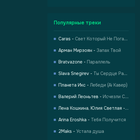
Популярные треки
Caras
-
Свет Который Не Погас Свет Сильнее Тьмы
Арман Мирзоян
-
Запах Твой
Bratvazone
-
Параллель
Slava Snegirev
-
Ты Сердце Разбила
Планета Икс
-
Лебеди (Ai Кавер)
Валерий Леоньтев
-
Исчезли Солнечные Дни (Ai Cover English Version)
Лена Кошкина, Юлия Светлая
-
Шепот
-
Шепот, робкое дыхание
Arina Eroshka
-
Тебя Получится
2Maks
-
Устала душа