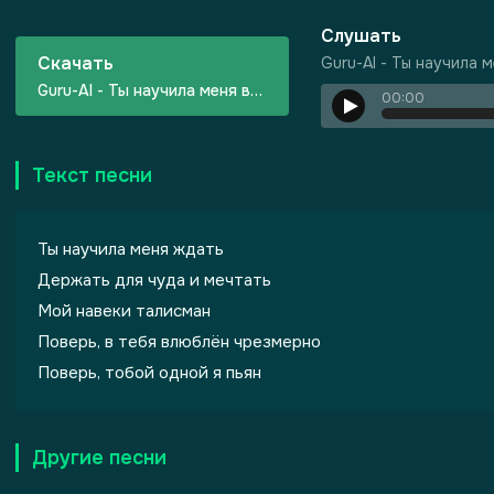
Слушать
Скачать
Guru-AI - Ты научила 
Guru-AI - Ты научила меня верить
00:00
Текст песни
Ты научила меня ждать
Держать для чуда и мечтать
Мой навеки талисман
Поверь, в тебя влюблён чрезмерно
Поверь, тобой одной я пьян
, робкое дыхание
Другие песни