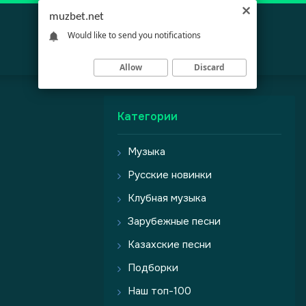
muzbet.net
Would like to send you notifications
Allow
Discard
Категории
Музыка
Русские новинки
Клубная музыка
Зарубежные песни
Казахские песни
Подборки
Наш топ-100