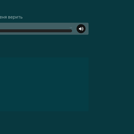
меня верить
…