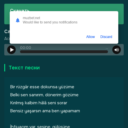
Скачать
Acıoğlu ai - ihtiyacım Var
muzbet.net
Would like to send you notifications
Слушать
Allow
Discard
Acıoğlu ai - ihtiyacım Var
00:00
…
Текст песни
Bir rüzgâr esse dokunsa yüzüme
Belki sen sanırım, dönerim gözüme
Kırılmış kalbim hâlâ seni sorar
Bensiz yaşarsın ama ben yapamam
İhtiyacım var, sesine, gülüşüne