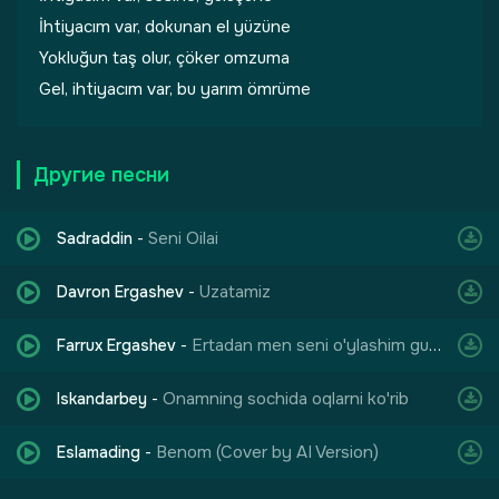
İhtiyacım var, dokunan el yüzüne
Yokluğun taş olur, çöker omzuma
Gel, ihtiyacım var, bu yarım ömrüme
Другие песни
Seni Oilai
Sadraddin
-
Uzatamiz
Davron Ergashev
-
Ertadan men seni o'ylashim gunoh
Farrux Ergashev
-
Onamning sochida oqlarni ko'rib
Iskandarbey
-
Benom (Cover by AI Version)
Eslamading
-