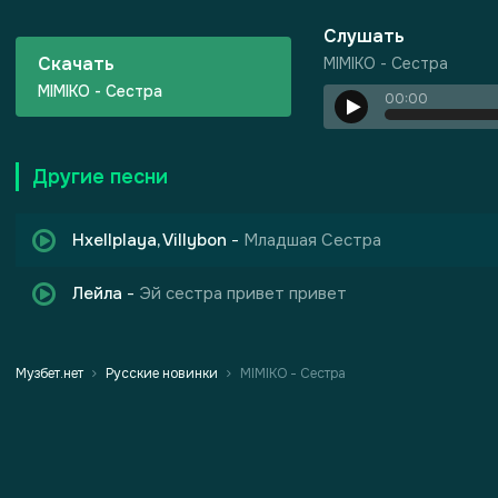
Слушать
Скачать
MIMIKO - Сестра
MIMIKO - Сестра
00:00
Другие песни
Hxellplaya, Villybon
-
Младшая Сестра
Лейла
-
Эй сестра привет привет
Музбет.нет
Русские новинки
MIMIKO - Сестра