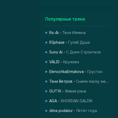
Популярные треки
Rs-Ai
-
Твоя Измена
R3phase
-
Гуляй Душа
Suno Ai
-
С Днем Строителя
VALID
-
Кружева
ElenochkaErmakova
-
Грустно
Тени Ветров
-
Сними маску жертвы
GUT1K
-
Живая рана
AGA
-
SHORDAN GALDIK
dima pudalov
-
Летят года