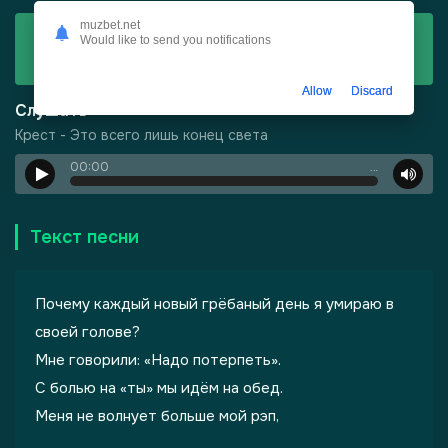
muzbet.net
Скачать
Would like to send you notifications
Крест - Это всего лишь конец света
Allow
Discard
Слушать
Крест - Это всего лишь конец света
00:00
…
Текст песни
Почему каждый новый грёбаный день я умираю в
своей голове?
Мне говорили: «Надо потерпеть».
-
Шепот, робкое дыхание
С болью на «ты» мы идём на обед.
Меня не волнует больше мой рэп,