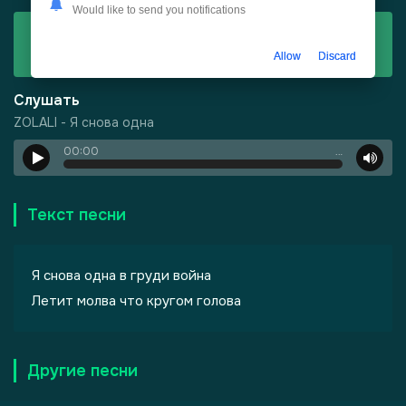
Would like to send you notifications
Скачать
ZOLALI - Я снова одна
Allow
Discard
Слушать
ZOLALI - Я снова одна
00:00
…
-
Город Грехов
Текст песни
Я снова одна в груди война
Летит молва что кругом голова
лы одиноких душ
Другие песни