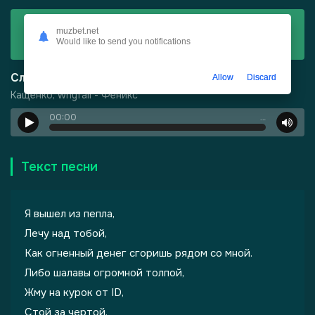
Скачать
muzbet.net
Would like to send you notifications
Кащенко, whyfall - Феникс
Слушать
Allow
Discard
Кащенко, whyfall - Феникс
00:00
…
Текст песни
Я вышел из пепла,
Лечу над тобой,
Как огненный денег сгоришь рядом со мной.
Либо шалавы огромной толпой,
Жму на курок от ID,
Стой за чертой.