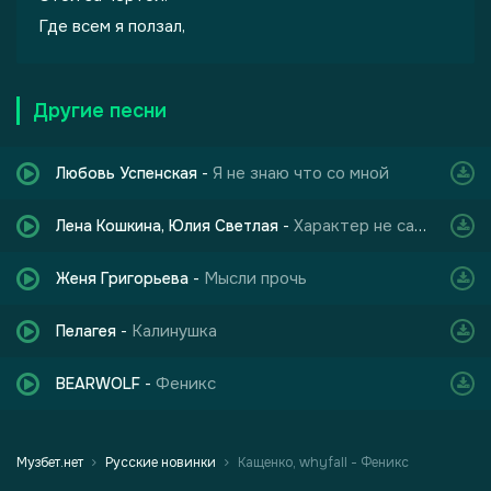
Где всем я ползал,
Другие песни
Я не знаю что со мной
Любовь Успенская
-
Характер не сахар
Лена Кошкина, Юлия Светлая
-
Мысли прочь
Женя Григорьева
-
Калинушка
Пелагея
-
Феникс
BEARWOLF
-
Музбет.нет
Русские новинки
Кащенко, whyfall - Феникс