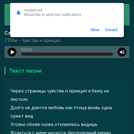
Скачать
muzbet.net
Would like to send you notifications
T1One - Чувства и принцип
Allow
Discard
Слушать
T1One - Чувства и принцип
00:00
…
-
Город Грехов
Текст песни
Через страницы чувства и принцип я бежу на
листьях
Долго не длится любовь как птица вновь одна
сужет вид
лы одиноких душ
Уголки обоев снова отклеились видишь
Возиться с ними неохота, бесполезный кипиш