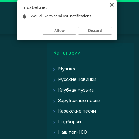
muzbet.net
Would like to send you notifications
Allow
Discard
Категории
Музыка
Русские новинки
Клубная музыка
Зарубежные песни
Казахские песни
Подборки
Наш топ-100