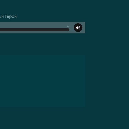
ый Герой
…