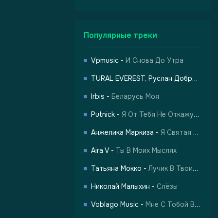
Популярные треки
Vpmusic
-
И Снова До Утра
TURAL EVEREST, Руслан Добрый
-
Ха
-
Харизма
Irbis
-
Беларусь Моя
Putnick
-
Я От Тебя Не Откажусь
Анжелика Маркиза
-
Я Святая Женщина
Aira V
-
Ты В Моих Мыслях
Татьяна Мокко
-
Лучик В Твоих Глазах
Николай Малыхин
-
Слёзы
Voblago Music
-
Мне С Тобой Все По Барабану