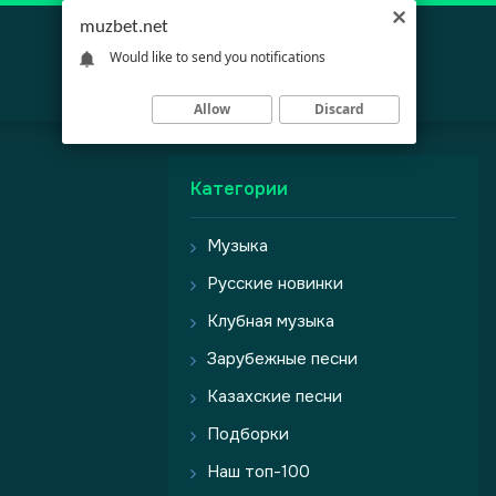
muzbet.net
Would like to send you notifications
Allow
Discard
Категории
Музыка
Русские новинки
Клубная музыка
Зарубежные песни
Казахские песни
Подборки
Наш топ-100