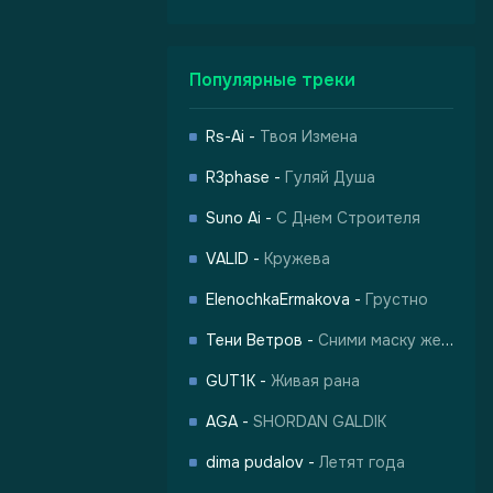
Популярные треки
Rs-Ai
-
Твоя Измена
R3phase
-
Гуляй Душа
Suno Ai
-
С Днем Строителя
VALID
-
Кружева
ElenochkaErmakova
-
Грустно
Тени Ветров
-
Сними маску жертвы
GUT1K
-
Живая рана
AGA
-
SHORDAN GALDIK
dima pudalov
-
Летят года