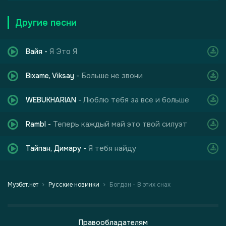
Другие песни
Я Это Я
Вайя
-
Больше не звони
Bixame, Viksay
-
Люблю тебя за все и больше
WEBUKHARIAN
-
Теперь каждый май это твой силуэт
Rambl
-
Я тебя найду
Тайпан, Димару
-
Музбет.нет
Русские новинки
Богдан - В этих снах
Правообладателям