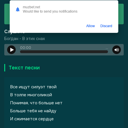
muzbet.net
Скачать
Would like to send you notifications
Богдан - В этих снах
Allow
Discard
Слушать
Богдан - В этих снах
00:00
…
-
Харизма
Текст песни
Все ищут силуэт твой
В толпе многоликой
Понимая, что больше нет
Больше тебя не найду
И сжимается сердце